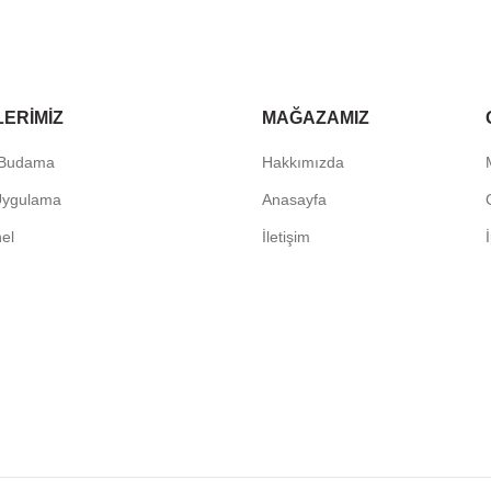
LERIMIZ
MAĞAZAMIZ
 Budama
Hakkımızda
Uygulama
Anasayfa
G
nel
İletişim