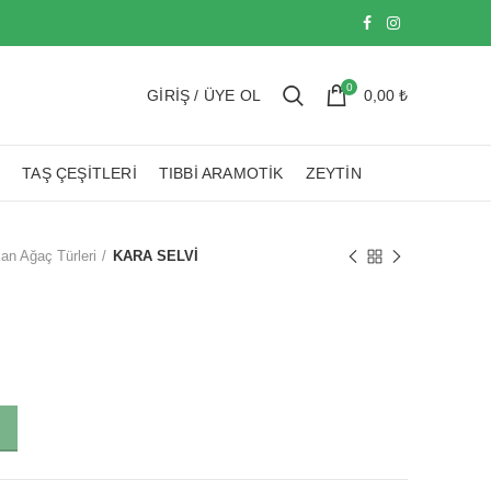
0
GIRIŞ / ÜYE OL
0,00
₺
TAŞ ÇEŞITLERI
TIBBI ARAMOTIK
ZEYTIN
an Ağaç Türleri
KARA SELVİ