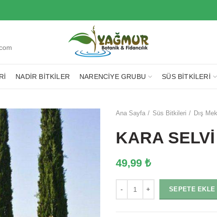
.com
RI
NADIR BITKILER
NARENCIYE GRUBU
SÜS BITKILERI
Ana Sayfa
Süs Bitkileri
Dış Mek
KARA SELVİ
49,99
₺
Miktar
SEPETE EKLE