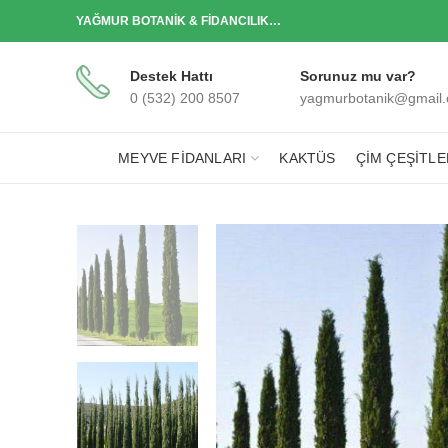
YAĞMUR BOTANİK & FİDANCILIK…
Destek Hattı
Sorunuz mu var?
0 (532) 200 8507
yagmurbotanik@gmail
MEYVE FIDANLARI
KAKTÜS
ÇIM ÇEŞITLE