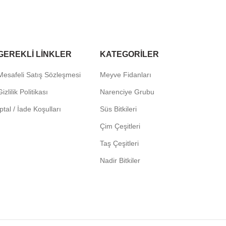
GEREKLI LINKLER
KATEGORILER
Mesafeli Satış Sözleşmesi
Meyve Fidanları
izlilik Politikası
Narenciye Grubu
İptal / İade Koşulları
Süs Bitkileri
Çim Çeşitleri
Taş Çeşitleri
Nadir Bitkiler