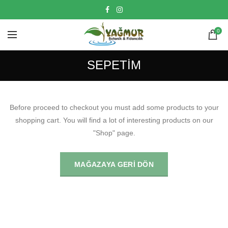
0
SEPETIM
Before proceed to checkout you must add some products to your
shopping cart.
You will find a lot of interesting products on our
"Shop" page.
MAĞAZAYA GERI DÖN