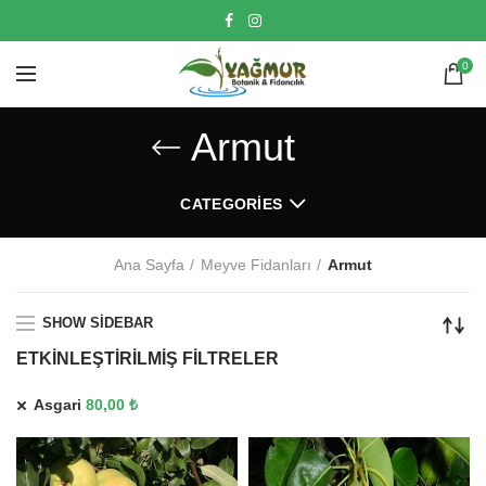
0
Armut
CATEGORIES
Ana Sayfa
Meyve Fidanları
Armut
SHOW SIDEBAR
ETKINLEŞTIRILMIŞ FILTRELER
Asgari
80,00
₺