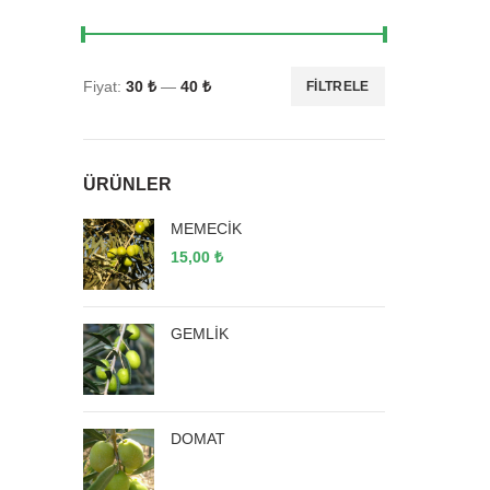
Fiyat:
30 ₺
—
40 ₺
FILTRELE
ÜRÜNLER
MEMECİK
15,00
₺
GEMLİK
DOMAT