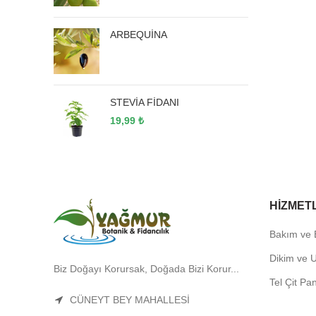
ARBEQUİNA
STEVİA FİDANI
19,99
₺
HIZMET
Bakım ve
Dikim ve 
Biz Doğayı Korursak, Doğada Bizi Korur...
Tel Çit Pa
CÜNEYT BEY MAHALLESİ