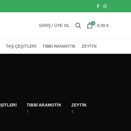
0
GIRIŞ / ÜYE OL
0,00
₺
TAŞ ÇEŞITLERI
TIBBI ARAMOTIK
ZEYTIN
ŞITLERI
TIBBI ARAMOTIK
ZEYTIN
7
4