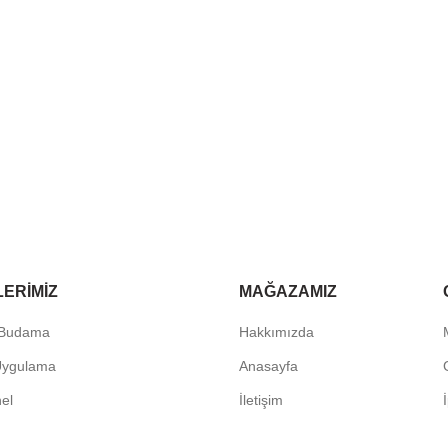
LERIMIZ
MAĞAZAMIZ
 Budama
Hakkımızda
Uygulama
Anasayfa
G
nel
İletişim