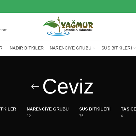
.com
RI
NADIR BITKILER
NARENCIYE GRUBU
SÜS BITKILERI
Ceviz
ITKILER
NARENCIYE GRUBU
SÜS BITKILERI
TAŞ ÇE
12
75
4