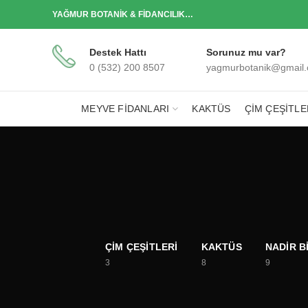
YAĞMUR BOTANİK & FİDANCILIK…
Destek Hattı
Sorunuz mu var?
0 (532) 200 8507
yagmurbotanik@gmail
MEYVE FIDANLARI
KAKTÜS
ÇIM ÇEŞITLE
ÇIM ÇEŞITLERI
KAKTÜS
NADIR B
3
8
9