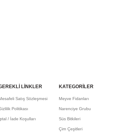
GEREKLI LINKLER
KATEGORILER
Mesafeli Satış Sözleşmesi
Meyve Fidanları
izlilik Politikası
Narenciye Grubu
İptal / İade Koşulları
Süs Bitkileri
Çim Çeşitleri