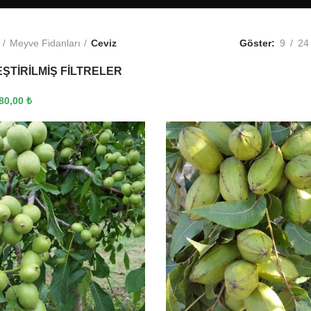
Meyve Fidanları
Ceviz
Göster
9
24
ŞTIRILMIŞ FILTRELER
80,00
₺