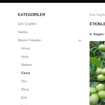
KATEGORILER
Ana Sayfa
Çim Çeşitleri
ETKINLE
Kaktüs
Asgari
Meyve Fidanları
Armut
Ayva
Badem
Ceviz
Dut
Elma
Erik