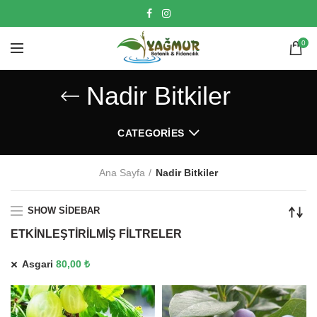
0
Nadir Bitkiler
CATEGORIES
Ana Sayfa
Nadir Bitkiler
SHOW SIDEBAR
ETKINLEŞTIRILMIŞ FILTRELER
Asgari
80,00
₺