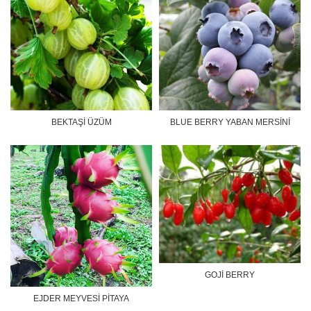
BEKTAŞİ ÜZÜM
BLUE BERRY YABAN MERSİNİ
GOJİ BERRY
EJDER MEYVESİ PİTAYA